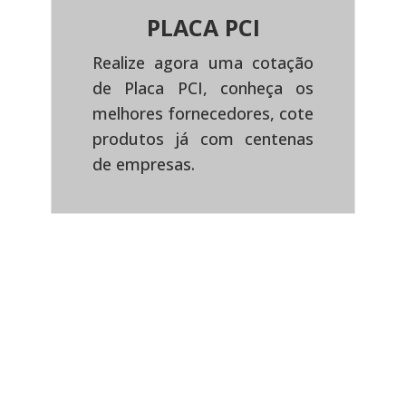
PLACA PCI
Realize agora uma cotação
de Placa PCI, conheça os
Previous
Next
melhores fornecedores, cote
produtos já com centenas
de empresas.