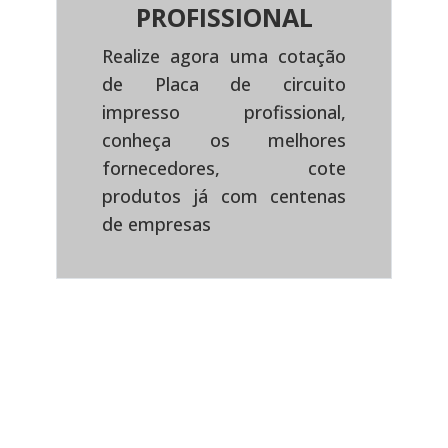
PROFISSIONAL
Realize agora uma cotação
de Placa de circuito
impresso profissional,
Previous
Next
conheça os melhores
fornecedores, cote
produtos já com centenas
de empresas