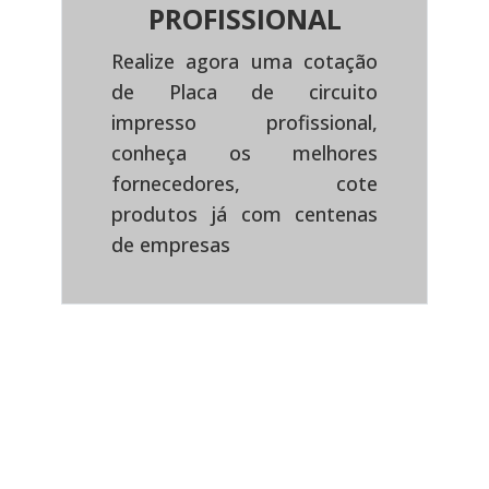
PROFISSIONAL
Realize agora uma cotação
de Placa de circuito
impresso profissional,
Previous
Next
conheça os melhores
fornecedores, cote
produtos já com centenas
de empresas