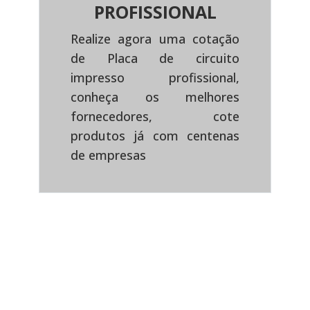
PROFISSIONAL
Realize agora uma cotação
de Placa de circuito
impresso profissional,
Previous
Next
conheça os melhores
fornecedores, cote
produtos já com centenas
de empresas