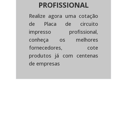
PROFISSIONAL
Realize agora uma cotação
de Placa de circuito
impresso profissional,
Previous
Next
conheça os melhores
fornecedores, cote
produtos já com centenas
de empresas