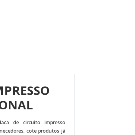
PLACA PCI
lize agora uma cotação de Placa PCI, conheça os melh
necedores, cote produtos já com centenas de empresas.