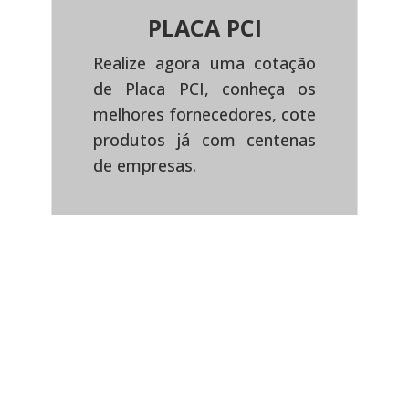
PLACA PCI
Realize agora uma cotação
de Placa PCI, conheça os
Previous
Next
melhores fornecedores, cote
produtos já com centenas
de empresas.