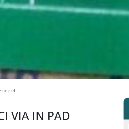
via in pad
I VIA IN PAD