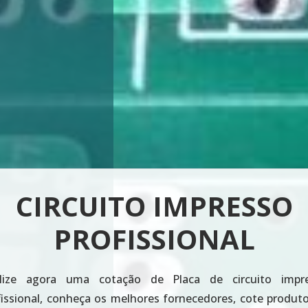
PLACA PCI
lize agora uma cotação de Placa PCI, conheça os melh
necedores, cote produtos já com centenas de empresas.