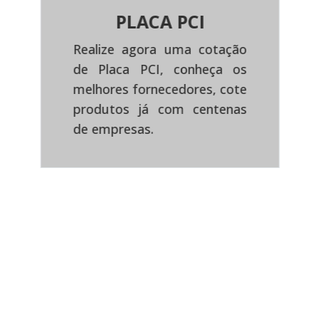
PLACA PCI
Realize agora uma cotação
de Placa PCI, conheça os
Previous
Next
melhores fornecedores, cote
produtos já com centenas
de empresas.