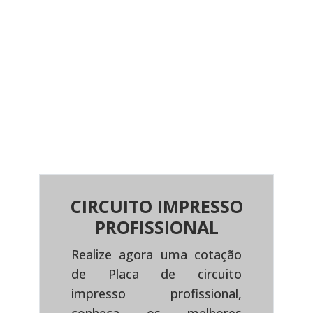
CIRCUITO IMPRESSO
PROFISSIONAL
Realize agora uma cotação
de Placa de circuito
impresso profissional,
Previous
Next