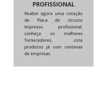
PROFISSIONAL
Realize agora uma cotação
de Placa de circuito
impresso profissional,
Previous
Next
conheça os melhores
fornecedores, cote
produtos já com centenas
de empresas