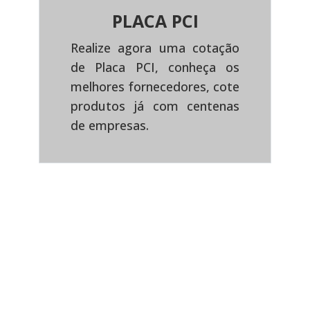
PLACA PCI
Realize agora uma cotação
de Placa PCI, conheça os
Previous
Next
melhores fornecedores, cote
produtos já com centenas
de empresas.