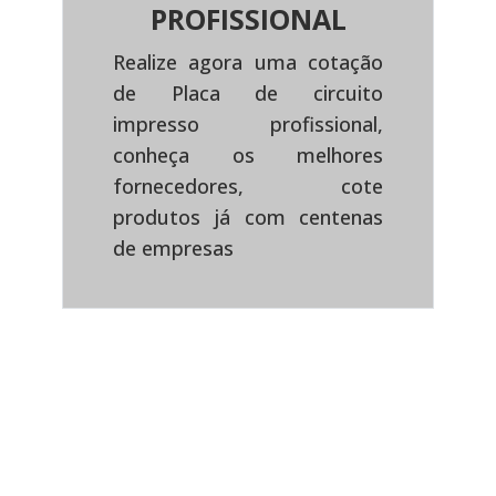
PROFISSIONAL
Realize agora uma cotação
de Placa de circuito
impresso profissional,
Previous
Next
conheça os melhores
fornecedores, cote
produtos já com centenas
de empresas