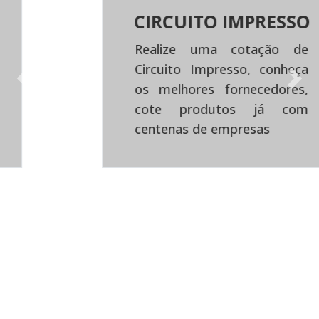
CIRCUITO IMPRESSO
Realize uma cotação de
Circuito Impresso, conheça
Previous
Next
os melhores fornecedores,
cote produtos já com
centenas de empresas