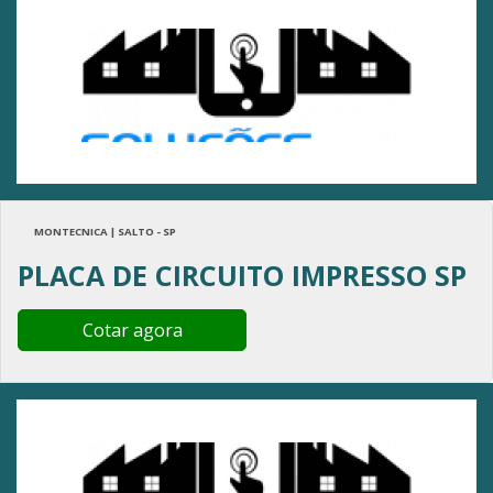
MONTECNICA | SALTO - SP
PLACA DE CIRCUITO IMPRESSO SP
Cotar agora