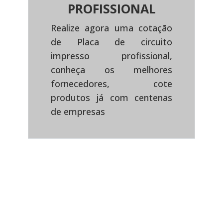
PROFISSIONAL
Realize agora uma cotação
de Placa de circuito
impresso profissional,
Previous
Next
conheça os melhores
fornecedores, cote
produtos já com centenas
de empresas