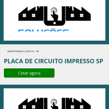
MONTECNICA | SALTO - SP
PLACA DE CIRCUITO IMPRESSO SP
Cotar agora