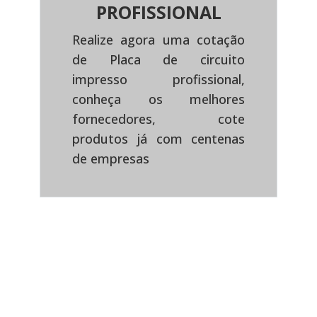
PROFISSIONAL
Realize agora uma cotação
de Placa de circuito
impresso profissional,
Previous
Next
conheça os melhores
fornecedores, cote
produtos já com centenas
de empresas