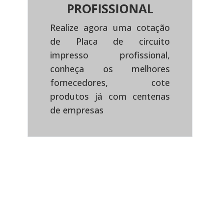
PROFISSIONAL
Realize agora uma cotação
de Placa de circuito
impresso profissional,
Previous
Next
conheça os melhores
fornecedores, cote
produtos já com centenas
de empresas